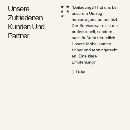
Unsere
★
★
"Beiladung24 hat uns bei
"Wir
★
★
unserem Umzug
der 
Zufriedenen
★
hervorragend unterstützt.
und 
Kunden Und
Der Service war nicht nur
Bet
professionell, sondern
ges
Partner
auch äußerst freundlich.
Bei
Unsere Möbel kamen
Erwa
sicher und termingerecht
und 
an. Eine klare
jede
Empfehlung!"
B. El
J. Fuller