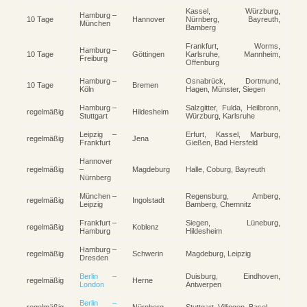
Kassel, Würzburg,
Hamburg –
10 Tage
Hannover
Nürnberg, Bayreuth,
München
Bamberg
Frankfurt, Worms,
Hamburg –
10 Tage
Göttingen
Karlsruhe, Mannheim,
Freiburg
Offenburg
Hamburg –
Osnabrück, Dortmund,
10 Tage
Bremen
Köln
Hagen, Münster, Siegen
Hamburg –
Salzgitter, Fulda, Heilbronn,
regelmäßig
Hildesheim
Stuttgart
Würzburg, Karlsruhe
Leipzig –
Erfurt, Kassel, Marburg,
regelmäßig
Jena
Frankfurt
Gießen, Bad Hersfeld
Hannover
regelmäßig
–
Magdeburg
Halle, Coburg, Bayreuth
Nürnberg
München –
Regensburg, Amberg,
regelmäßig
Ingolstadt
Leipzig
Bamberg, Chemnitz
Frankfurt –
Siegen, Lüneburg,
regelmäßig
Koblenz
Hamburg
Hildesheim
Hamburg –
regelmäßig
Schwerin
Magdeburg, Leipzig
Dresden
Berlin –
Duisburg, Eindhoven,
regelmäßig
Herne
London
Antwerpen
Berlin –