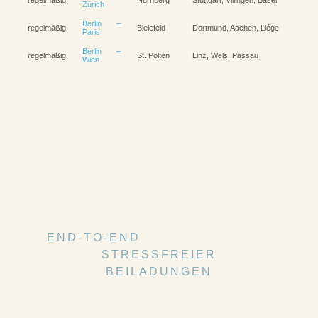
regelmäßig
Nürnberg
Stuttgart, Villingen, Basel
Zürich
Berlin –
regelmäßig
Bielefeld
Dortmund, Aachen, Liége
Paris
Berlin –
regelmäßig
St. Pölten
Linz, Wels, Passau
Wien
END-TO-END
STRESSFREIER
BEILADUNGEN