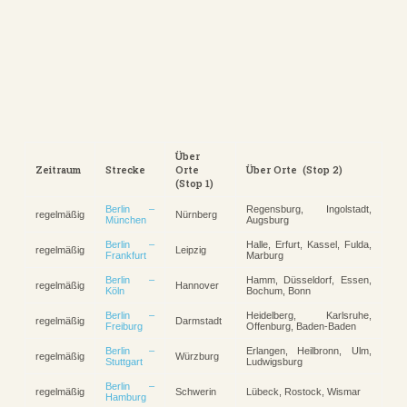
Über
Zeitraum
Strecke
Orte
Über Orte (Stop 2)
(Stop 1)
Berlin –
Regensburg, Ingolstadt,
regelmäßig
Nürnberg
München
Augsburg
Berlin –
Halle, Erfurt, Kassel, Fulda,
regelmäßig
Leipzig
Frankfurt
Marburg
Berlin –
Hamm, Düsseldorf, Essen,
regelmäßig
Hannover
Köln
Bochum, Bonn
Berlin –
Heidelberg, Karlsruhe,
regelmäßig
Darmstadt
Freiburg
Offenburg, Baden-Baden
Berlin –
Erlangen, Heilbronn, Ulm,
regelmäßig
Würzburg
Stuttgart
Ludwigsburg
Berlin –
regelmäßig
Schwerin
Lübeck, Rostock, Wismar
Hamburg