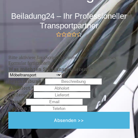
Beiladung24 – Ihr Professioneller
Transportpartner
Bitte aktiviere JavaScript in deinem Browser, um dieses
Formular fertigzustellen.
Was möchten Sie transportieren?
*
Beschreibung
*
Abholort
*
Lieferort
*
Email
*
Telefon
*
Absenden >>