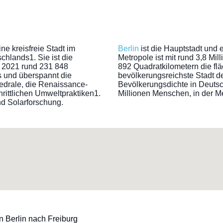
ine kreisfreie Stadt im
Berlin
ist die Hauptstadt und
lands1. Sie ist die
Metropole ist mit rund 3,8 Mi
r 2021 rund 231 848
892 Quadratkilometern die f
 und überspannt die
bevölkerungsreichste Stadt de
thedrale, die Renaissance-
Bevölkerungsdichte in Deutsc
hrittlichen Umweltpraktiken1.
Millionen Menschen, in der Me
nd Solarforschung.
n Berlin nach Freiburg