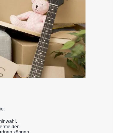
ie:
rminwahl.
vermeiden.
uordnen können.