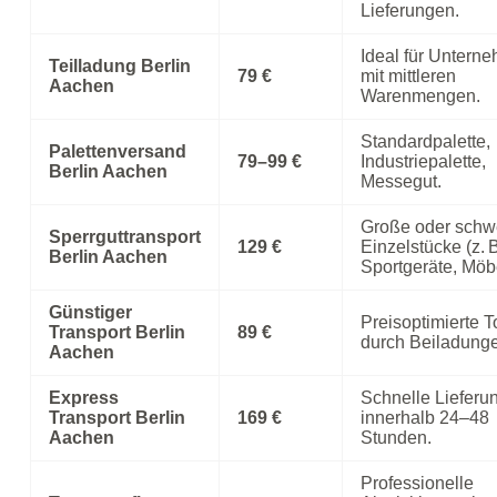
Lieferungen.
Ideal für Untern
Teilladung Berlin
79 €
mit mittleren
Aachen
Warenmengen.
Standardpalette,
Palettenversand
79–99 €
Industriepalette,
Berlin Aachen
Messegut.
Große oder schw
Sperrguttransport
129 €
Einzelstücke (z. 
Berlin Aachen
Sportgeräte, Möbe
Günstiger
Preisoptimierte 
Transport Berlin
89 €
durch Beiladung
Aachen
Express
Schnelle Lieferu
Transport Berlin
169 €
innerhalb 24–48
Aachen
Stunden.
Professionelle