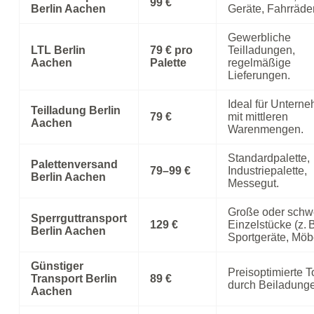
99 €
Berlin Aachen
Geräte, Fahrräder
Gewerbliche
LTL Berlin
79 € pro
Teilladungen,
Aachen
Palette
regelmäßige
Lieferungen.
Ideal für Untern
Teilladung Berlin
79 €
mit mittleren
Aachen
Warenmengen.
Standardpalette,
Palettenversand
79–99 €
Industriepalette,
Berlin Aachen
Messegut.
Große oder schw
Sperrguttransport
129 €
Einzelstücke (z. 
Berlin Aachen
Sportgeräte, Möbe
Günstiger
Preisoptimierte 
Transport Berlin
89 €
durch Beiladung
Aachen