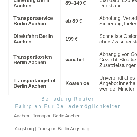
Lieferung Berlin
Standard, Expres
89–149 €
Aachen
Direktfahrt.
Transportservice
Abholung, Verla
ab 89 €
Berlin Aachen
Sicherung, Liefer
Direktfahrt Berlin
Schnellste Optio
199 €
Aachen
ohne Zwischenst
Abhängig von Gr
Transportkosten
variabel
Gewicht, Strecke
Berlin Aachen
Zusatzleistungen
Unverbindliches
Transportangebot
Kostenlos
Angebot innerha
Berlin Aachen
weniger Minuten.
Beiladung Routen
Fahrplan Für Beilademöglichkeiten
Aachen | Transport Berlin Aachen
Augsburg | Transport Berlin Augsburg