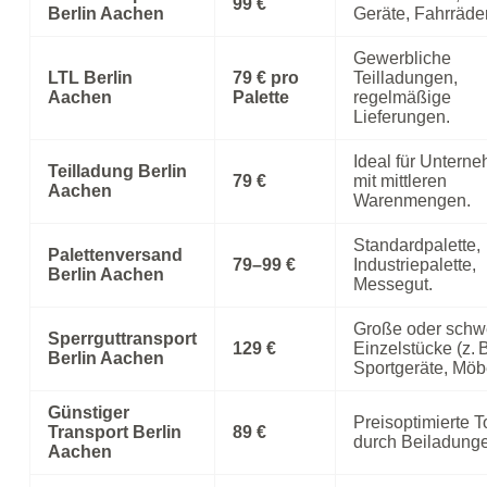
99 €
Berlin Aachen
Geräte, Fahrräder
Gewerbliche
LTL Berlin
79 € pro
Teilladungen,
Aachen
Palette
regelmäßige
Lieferungen.
Ideal für Untern
Teilladung Berlin
79 €
mit mittleren
Aachen
Warenmengen.
Standardpalette,
Palettenversand
79–99 €
Industriepalette,
Berlin Aachen
Messegut.
Große oder schw
Sperrguttransport
129 €
Einzelstücke (z. 
Berlin Aachen
Sportgeräte, Möbe
Günstiger
Preisoptimierte 
Transport Berlin
89 €
durch Beiladung
Aachen