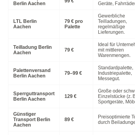
99 €
Berlin Aachen
Geräte, Fahrräder
Gewerbliche
LTL Berlin
79 € pro
Teilladungen,
Aachen
Palette
regelmäßige
Lieferungen.
Ideal für Untern
Teilladung Berlin
79 €
mit mittleren
Aachen
Warenmengen.
Standardpalette,
Palettenversand
79–99 €
Industriepalette,
Berlin Aachen
Messegut.
Große oder schw
Sperrguttransport
129 €
Einzelstücke (z. 
Berlin Aachen
Sportgeräte, Möbe
Günstiger
Preisoptimierte 
Transport Berlin
89 €
durch Beiladung
Aachen