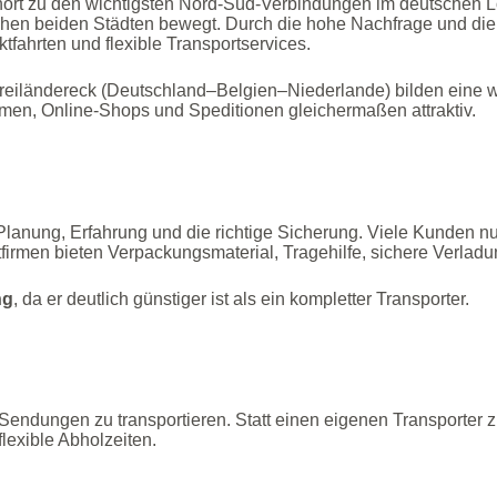
ört zu den wichtigsten Nord‑Süd‑Verbindungen im deutschen Log
hen beiden Städten bewegt. Durch die hohe Nachfrage und die 
fahrten und flexible Transportservices.
reiländereck (Deutschland–Belgien–Niederlande) bilden eine wi
men, Online‑Shops und Speditionen gleichermaßen attraktiv.
 Planung, Erfahrung und die richtige Sicherung. Viele Kunden n
irmen bieten Verpackungsmaterial, Tragehilfe, sichere Verladu
ng
, da er deutlich günstiger ist als ein kompletter Transporter.
re Sendungen zu transportieren. Statt einen eigenen Transporte
lexible Abholzeiten.