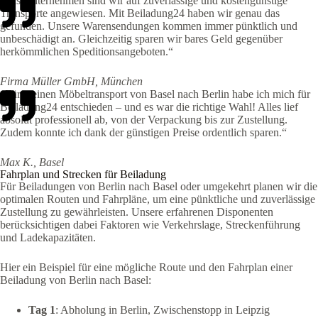
„Als Unternehmen sind wir auf zuverlässige und kostengünstige
Transporte angewiesen. Mit Beiladung24 haben wir genau das
gefunden. Unsere Warensendungen kommen immer pünktlich und
unbeschädigt an. Gleichzeitig sparen wir bares Geld gegenüber
herkömmlichen Speditionsangeboten.“
Firma Müller GmbH, München
„Für meinen Möbeltransport von Basel nach Berlin habe ich mich für
Beiladung24 entschieden – und es war die richtige Wahl! Alles lief
absolut professionell ab, von der Verpackung bis zur Zustellung.
Zudem konnte ich dank der günstigen Preise ordentlich sparen.“
Max K., Basel
Fahrplan und Strecken für Beiladung
Für Beiladungen von Berlin nach Basel oder umgekehrt planen wir die
optimalen Routen und Fahrpläne, um eine pünktliche und zuverlässige
Zustellung zu gewährleisten. Unsere erfahrenen Disponenten
berücksichtigen dabei Faktoren wie Verkehrslage, Streckenführung
und Ladekapazitäten.
Hier ein Beispiel für eine mögliche Route und den Fahrplan einer
Beiladung von Berlin nach Basel:
Tag 1
: Abholung in Berlin, Zwischenstopp in Leipzig