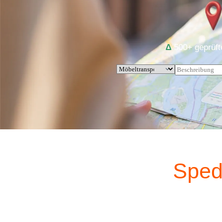
Δ
500+ geprü
Spedi