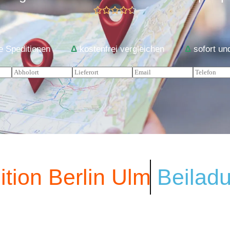
fte Speditionen
Δ
kostenfrei vergleichen
Δ
sofort un
tion Berlin Ulm
Beilad