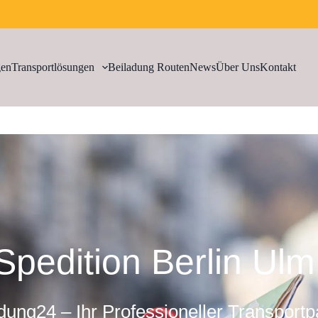
gen
Transportlösungen
Beiladung Routen
News
Über Uns
Kontakt
Spedition Berlin Ulm
dung24 – Ihr Professioneller Transportp