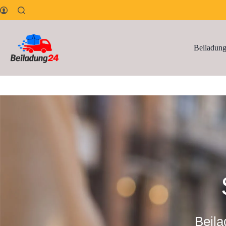
Beiladun
Beila