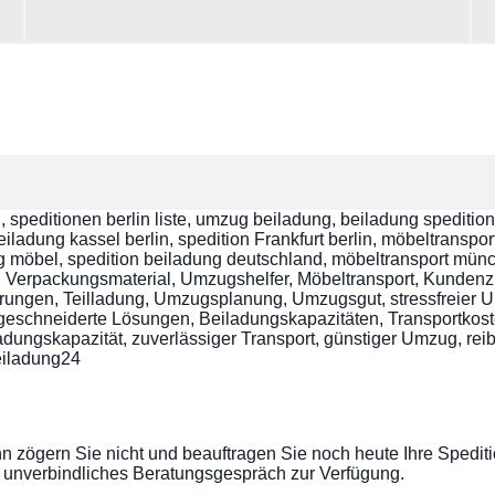
n, speditionen berlin liste, umzug beiladung, beiladung speditio
ladung kassel berlin, spedition Frankfurt berlin, möbeltransport 
dung möbel, spedition beiladung deutschland, möbeltransport 
erpackungsmaterial, Umzugshelfer, Möbeltransport, Kundenz
rungen, Teilladung, Umzugsplanung, Umzugsgut, stressfreier
ßgeschneiderte Lösungen, Beiladungskapazitäten, Transportkos
Ladungskapazität, zuverlässiger Transport, günstiger Umzug, re
eiladung24
zögern Sie nicht und beauftragen Sie noch heute Ihre Spediti
in unverbindliches Beratungsgespräch zur Verfügung.