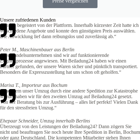
Preise vergleichen
Unsere zufriedenen Kunden
„Ich bin begeistert von der Plattform. Innerhalb kürzester Zeit hatte ich
verschiedene Angebote und konnte den günstigsten Preis auswählen.
Die Abwicklung lief dann reibungslos und zuverlässig ab.“
Peter M., Maschinenbauer aus Berlin
„Als Handelsunternehmen sind wir auf funktionierende
Logistikprozesse angewiesen. Mit Beiladung24 haben wir einen
Partner gefunden, der unsere Waren sicher und pünktlich transportiert.
Besonders die Expresszustellung hat uns schon oft geholfen.“
Marisa T., Importeur aus Bochum
„Nachdem unser Umzug durch eine andere Spedition zur Katastrophe
wurde, haben wir für den zweiten Umzug auf Beiladung24 gesetzt.
Von der Beratung bis zur Ausführung – alles lief perfekt! Vielen Dank
für den stressfreien Umzug.“
Ehepaar Schneider, Umzug innerhalb Berlins
Überzeugt von den Leistungen der Beiladung24? Dann zögern Sie
nicht und beauftragen Sie noch heute Ihre Spedition in Berlin, Bochum
oder ganz Deutschland. Die kompetenten Mitarbeiter stehen Ihnen