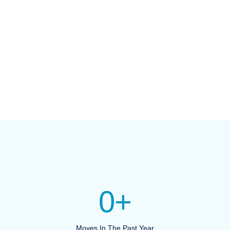
0
+
Moves In The Past Year